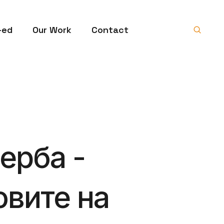
-ed
Our Work
Contact
ерба -
вите на