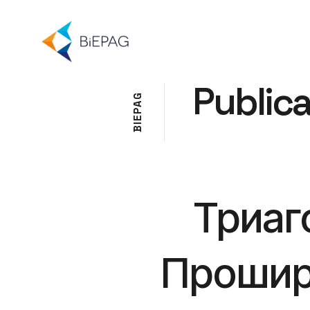
Publica
G
A
P
E
I
B
Триаг
Прошир