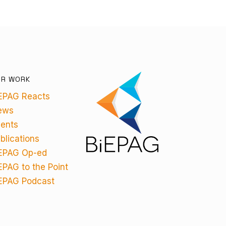
UR WORK
EPAG Reacts
ews
ents
blications
EPAG Op-ed
EPAG to the Point
EPAG Podcast