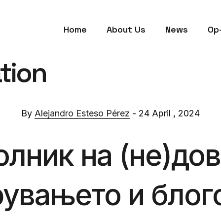
Home
About Us
News
Op
tion
By
Alejandro Esteso Pérez
- 24 April , 2024
олник на (не)дов
увањето и блого