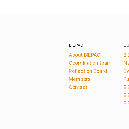
BIEPAG
O
About BiEPAG
Bi
Coordination team
N
Reflection Board
Ev
Members
Pu
Contact
Bi
Bi
Bi