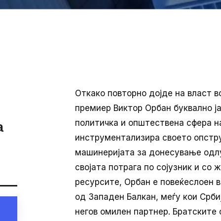
Откако повторно дојде на власт в
премиер Виктор Орбан буквално ј
политичка и општествена сфера на 
а
инструментализира своето опстр
машинеријата за донесување одлук
својата потрага по сојузник и со 
ресурсите, Орбан е повеќеслоен в
од Западен Балкан, меѓу кои Срби
негов омилен партнер. Братските