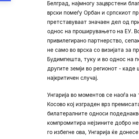
Белград, најмногу зацврстени бла
врски помеѓу Орбан и српскиот п
претставуваат значаен дел од при
однос на проширувањето на ЕУ. В
привилегирано партнерство, сепак
не само во врска со визијата за п
Будимпешта, туку и во однос на п
другите земји во регионот - каде 
најкритичен случај.
Унгарија во моментов се наоѓа на 
Косово кој изграден врз премиса
билатералните односи подеднакво
компромитира нејзините добро нег
го избегне ова, Унгарија ќе донес