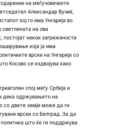
годарение на меѓучовечките
ретседател Александар Вучиќ,
стапот кој го има Унгарија во
о светлината на ова
, постојат некои загрижености
роширување која ја има
олитичките врски на Унгарија со
што Косово се издвојува како
триаголен спој меѓу Србија и
та дека одржувањето на
 со двете земји може да ги
увани врски со Белград. За да
е политика што ќе ги поддржува