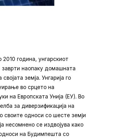
о 2010 година, унгарскиот
а заврти наопаку домашната
својата земја. Унгарија го
уирање во срцето на
и на Европската Унија (ЕУ). Во
желба за диверзификација на
о своите односи со шесте земји
ја несомнено се издвојува како
 односи на Будимпешта со