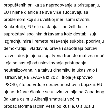
propuštenih prilika za napredovanje u pristupanju,
EU i njene članice se sve više suočavaju sa
problemom koji su uvelikoj meri sami stvorili.
Konkretnije, EU nije u stanju ili ne želi da se
suprotstavi spoljnim državama koje destabilizuju
izgradnju mira i remete rešavanje sukoba, podrivaju
demokratiju i vladavinu prava i sabotiraju održivi
razvoj, dok je njena sopstvena transformativna moć
koja se sastoji od uslovljavanja pristupanja
neutralizovana. Na takvu dinamiku je ukazivalo i
istraživanje BiEPAG-a iz 2021. (koje je sproveo
IPSOS), što potvrđuje opravdanost ovih bojazni. EU i
njene države članice se u svim zemljama Zapadnog
Balkana osim u Albaniji smatraju većim
propagatorima lažnih vesti od Rusije. U slučaju