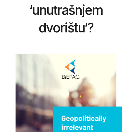
‘unutrašnjem
dvorištu‘?