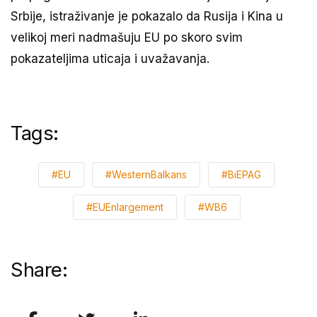
Srbije, istraživanje je pokazalo da Rusija i Kina u
velikoj meri nadmašuju EU po skoro svim
pokazateljima uticaja i uvažavanja.
Tags:
#EU
#WesternBalkans
#BiEPAG
#EUEnlargement
#WB6
Share: