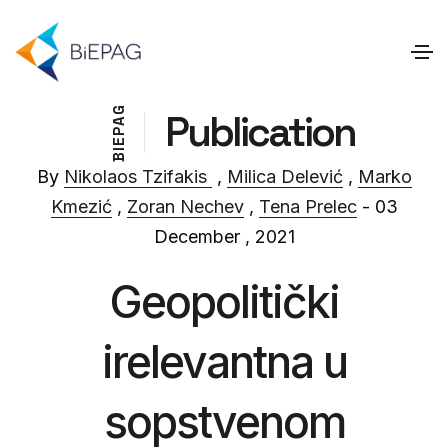
G
Publication
A
P
E
I
B
By
Nikolaos Tzifakis
,
Milica Delević
,
Marko
Kmezić
,
Zoran Nechev
,
Tena Prelec
- 03
December , 2021
Geopolitički
irelevantna u
sopstvenom