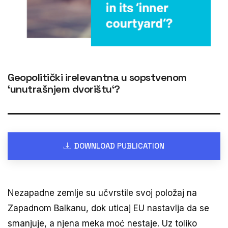
Geopolitički irelevantna u sopstvenom
‘unutrašnjem dvorištu‘?
DOWNLOAD PUBLICATION
Nezapadne zemlje su učvrstile svoj položaj na
Zapadnom Balkanu, dok uticaj EU nastavlja da se
smanjuje, a njena meka moć nestaje. Uz toliko